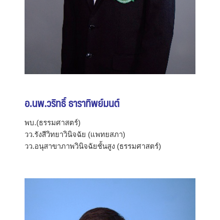
อ.นพ.วริทธิ์ ธาราทิพย์มนต์
พบ.(ธรรมศาสตร์)
วว.รังสีวิทยาวินิจฉัย (แพทยสภา)
วว.อนุสาขาภาพวินิจฉัยชั้นสูง (ธรรมศาสตร์)