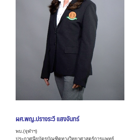
ผศ.พญ.ปรางระวี แสงจันทร์
พบ.(จุฬาฯ)
ประกาศนียบัตรบัณฑิตทางวิทยาศาสตร์การแพทย์