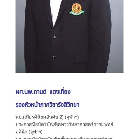
ผศ.นพ.กานต์ แตงเที่ยง
รองหัวหน้าภาควิชารังสีวิทยา
พบ.(เกียรตินิยมอันดับ 2) (จุฬาฯ)
ประกาศนียบัตรบัณฑิตทางวิทยาศาสตร์การแพทย์
คลินิก (จุฬาฯ)