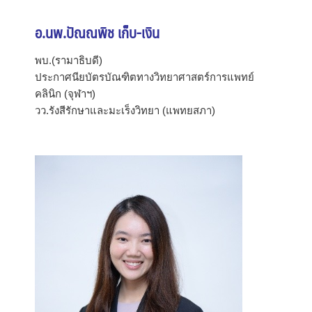
อ.นพ.ปัณณพิช เก็บ-เงิน
พบ.(รามาธิบดี)
ประกาศนียบัตรบัณฑิตทางวิทยาศาสตร์การแพทย์
คลินิก (จุฬาฯ)
วว.รังสีรักษาและมะเร็งวิทยา (แพทยสภา)