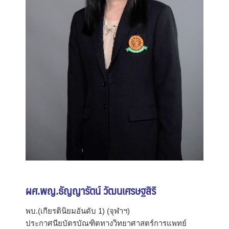
ผศ.พญ.ธัญญารัตน์ วัฒนเศรษฐสิริ
พบ.(เกียรตินิยมอันดับ 1) (จุฬาฯ)
ประกาศนียบัตรบัณฑิตทางวิทยาศาสตร์การแพทย์