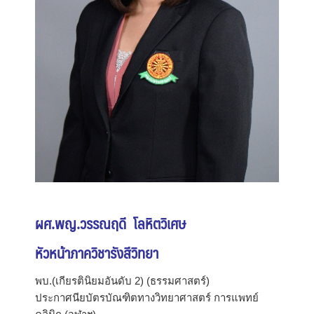
ผศ.พญ.วรรณฤดี โลหิตวิเศษ
หัวหน้าภาควิชารังสีวิทยา
พบ.(เกียรตินิยมอันดับ 2) (ธรรมศาสตร์)
ประกาศนียบัตรบัณฑิตทางวิทยาศาสตร์ การแพทย์