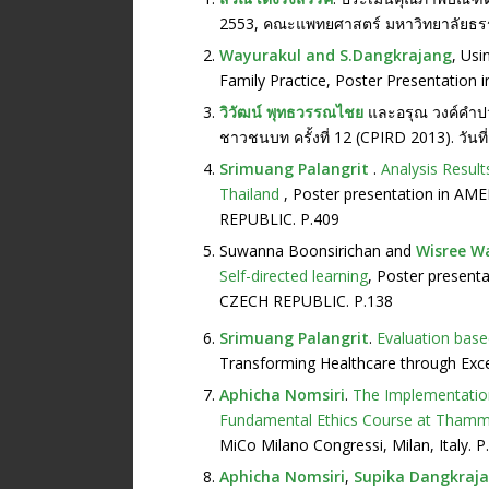
2553, คณะแพทยศาสตร์ มหาวิทยาลัยธรรมศ
Wayurakul and S.Dangkrajang
, Usi
Family Practice, Poster Presentation
วิวัฒน์ พุทธวรรณไชย
และอรุณ วงค์คำป
ชาวชนบท ครั้งที่ 12 (CPIRD 2013). วันท
Srimuang Palangrit
.
Analysis Resul
Thailand
, Poster presentation in AME
REPUBLIC. P.409
Suwanna Boonsirichan and
Wisree W
Self-directed learning
, Poster present
CZECH REPUBLIC. P.138
Srimuang Palangrit
.
Evaluation base
Transforming Healthcare through Exce
Aphicha Nomsiri
.
The Implementation 
Fundamental Ethics Course at Thamma
MiCo Milano Congressi, Milan, Italy. P
Aphicha Nomsiri
,
Supika Dangkraj