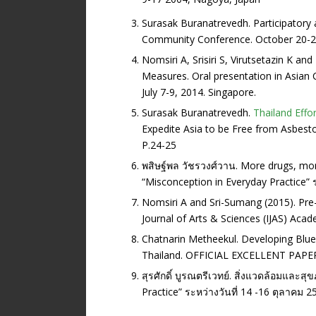
Surasak Buranatrevedh. Participatory a
Community Conference. October 20-2
Nomsiri A, Srisiri S, Virutsetazin K a
Measures. Oral presentation in Asian 
July 7-9, 2014. Singapore.
Surasak Buranatrevedh.
Thailand Effo
Expedite Asia to be Free from Asbesto
P.24-25
พสิษฐ์พล วัชรวงศ์วาน. More drugs, mo
“Misconception in Everyday Practice” 
Nomsiri A and Sri-Sumang (2015). Pre-
Journal of Arts & Sciences (IJAS) Aca
Chatnarin Metheekul. Developing Blue
Thailand. OFFICIAL EXCELLENT PAPER
สุรศักดิ์ บูรณตรีเวทย์. สิ่งแวดล้อมแ
Practice” ระหว่างวันที่ 14 -16 ตุลาคม