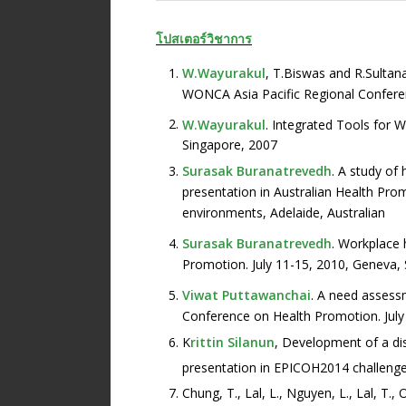
โปสเตอร์วิชาการ
W.Wayurakul
, T.Biswas and R.Sultan
WONCA Asia Pacific Regional Confere
W.Wayurakul
. Integrated Tools for 
Singapore, 2007
Surasak Buranatrevedh
. A study of
presentation in Australian Health Pro
environments, Adelaide, Australian
Surasak Buranatrevedh
. Workplace 
Promotion. July 11-15, 2010, Geneva, 
Viwat Puttawanchai
. A need assess
Conference on Health Promotion. July
K
rittin Silanun
, Development of a dis
presentation in EPICOH2014 challenge
Chung, T., Lal, L., Nguyen, L., Lal, T., 