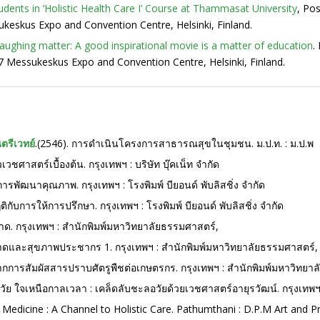
dents in ‘Holistic Health Care I’ Course at Thammasat University
, Po
ukeskus Expo and Convention Centre, Helsinki, Finland.
laughing matter: A good inspirational movie is a matter of education
.
7 Messukeskus Expo and Convention Centre, Helsinki, Finland.
ณตรีเวทย์
.(2546). การดำเนินโครงการสาธารณสุขในชุมชน. ม.ป.ท. : ม.ป.พ
เวชศาสตร์เบื้องต้น. กรุงเทพฯ : บริษัท บุ๊คเน็ท จำกัด
ารพัฒนาคุณภาพ. กรุงเทพฯ : โรงพิมพ์ บียอนด์ พับลิสชิ่ง จำกัด
ติกับการให้การปรึกษา. กรุงเทพฯ : โรงพิมพ์ บียอนด์ พับลิสชิ่ง จำกัด
าด. กรุงเทพฯ : สำนักพิมพ์มหาวิทยาลัยธรรมศาสตร์,
บาดและสุขภาพประชากร 1. กรุงเทพฯ : สำนักพิมพ์มหาวิทยาลัยธรรมศาสตร์,
จากการสัมผัสสารปราบศัตรูพืชต่อเกษตรกร. กรุงเทพฯ : สำนักพิมพ์มหาวิทยา
อวัย ใจเหนือกาลเวลา : เคล็ดลับชะลอวัยด้วยเวชศาสตร์อายุรวัฒน์. กรุงเทพ
y Medicine : A Channel to Holistic Care. Pathumthani : D.P.M Art and 