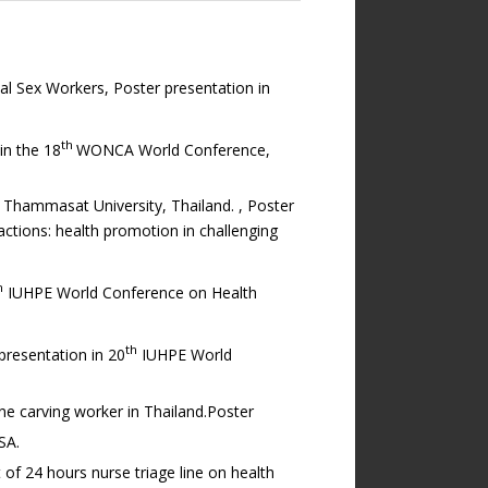
al Sex Workers, Poster presentation in
th
in the 18
WONCA World Conference,
, Thammasat University, Thailand. , Poster
actions: health promotion in challenging
h
IUHPE World Conference on Health
th
presentation in 20
IUHPE World
one carving worker in Thailand.Poster
SA.
t of 24 hours nurse triage line on health