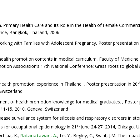
a. Primary Health Care and Its Role in the Health of Female Commerci
nce, Bangkok, Thailand, 2006
Working with Families with Adolescent Pregnancy, Poster presentation 
 health promotion contents in medical curriculum, Faculty of Medicine
motion Association’s 17th National Conference: Grass roots to global 
t
health promotion: experience in Thailand. , Poster presentation in 20
Switzerland
ment of health promotion knowledge for medical graduates. , Poster 
 11-15, 2010, Geneva, Switzerland
ease surveillance system for silicosis and respiratory disorders in st
st
s for occupational epidemiology in 21
June 24-27, 2014, Chicago, U
Ochipa, K.,
Ratanatawan, A.
, Le, Y., Begley, C., Swint, J.M. The impac