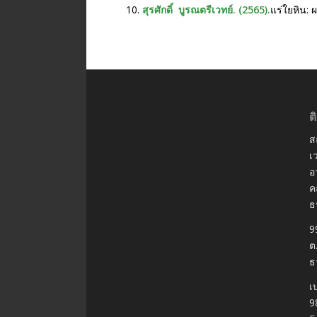
สุรศักดิ์ บูรณตรีเวทย์. (2565).
แร่ใยหิน:
ต
ส
เ
อ
ค
ธ
9
ต
ธ
เ
9