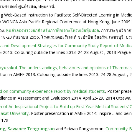
าสตร์ ศูนย์รังสิต, ปทุมธานี.
ng Web-Based Instruction to Facilitate Self-Directed Learning in Medi
 in WONCA Asia Pacific Regional Conference at Hong Kong, June 2009
วง.
หุ่นจำลองทรวงอกสำหรับการฝึกเจาะโพรงเยื่อหุ้มปอด
. การประชุมวิชา
ี่ 18-20 กันยายน 2556, โรงแรมเดอะรีเจนท์ ชะอำบีช รีสอร์ท, เพชรบุรี, ป
ts and Development Strategies for Community Study Report of Medic
E 2013: Colouring outside the lines 2013. 24-28 August , 2013 Prag
ayurakul
.
The understandings, behaviours and opinions of Thammasat
ation in AMEE 2013: Colouring outside the lines 2013. 24-28 August 
d on community experience report by medical students
, Poster prese
llence in Assessment and Evaluation 2014. April 25-29, 2014 Ottawa,
of An Inspirational Project to Build up First Year Medical Students’ 
sat University
, Poster presentation in AMEE 2014: Inspire …and bei
. 179
ang
,
Sawanee Tengrungsun
and Siriwan Rangsomran.
Community-Ba