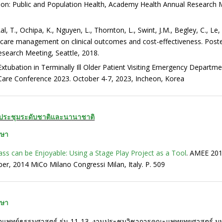
ssion: Public and Population Health, Academy Health Annual Research 
 Lal, T., Ochipa, K., Nguyen, L., Thornton, L., Swint, J.M., Begley, C., L
ic care management on clinical outcomes and cost-effectiveness. Poste
search Meeting, Seattle, 2018.
tubation in Terminally Ill Older Patient Visiting Emergency Departme
ve Care Conference 2023. October 4-7, 2023, Incheon, Korea
่ประชุมระดับชาติและนานาชาติ
ษา
ass can be Enjoyable: Using a Stage Play Project as a Tool
. AMEE 2014
er, 2014 MiCo Milano Congressi Milan, Italy. P. 509
ษา
ตแพทย์ธรรมศาสตร์ รุ่น 11-13. งานประชุมวิชาการคณะแพทยทยศาสตร์ มห