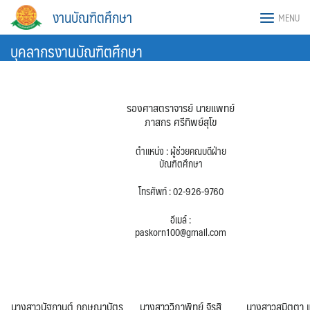
Skip
งานบัณฑิตศึกษา
MENU
to
content
บุคลากรงานบัณฑิตศึกษา
รองศาสตราจารย์ นายแพทย์
ภาสกร ศรีทิพย์สุโข
ตำแหน่ง : ผู้ช่วยคณบดีฝ่าย
บัณฑิตศึกษา
โทรศัพท์ : 02-926-9760
อีเมล์ :
paskorn100@gmail.com
นางสาวนัฐกานต์ กฤษณาบัตร
นางสาววิภาพิทย์ จิรสิ
นางสาวสุมิตตา แ